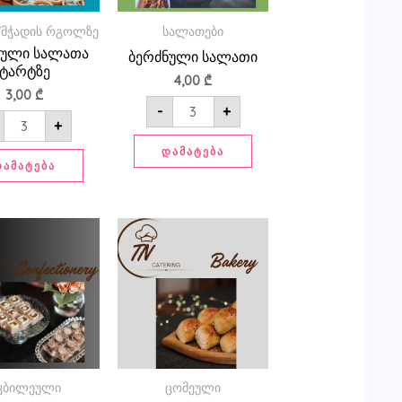
/მჭადის რგოლზე
სალათები
ნული სალათა
ბერძნული სალათი
ტარტზე
4,00
₾
3,00
₾
-
+
+
ᲓᲐᲛᲐᲢᲔᲑᲐ
ᲓᲐᲛᲐᲢᲔᲑᲐ
რაოდენობა:
რაოდენობა:
ბლომანჟე
ბოსტნეულის
მინი
ვრეპი
კბილეული
ცომეული