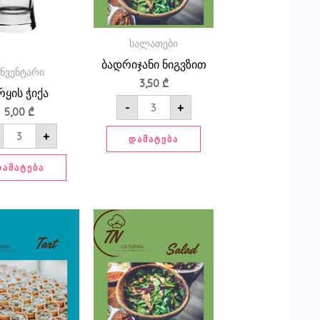
სალათები
ბადრიჯანი ნიგვზით
ინვენტარი
3,50
₾
რყის ჭიქა
-
+
5,00
₾
+
ᲓᲐᲛᲐᲢᲔᲑᲐ
ᲓᲐᲛᲐᲢᲔᲑᲐ
რაოდენობა:
რაოდენობა:
ბერძნული
ბერძნული
სალათა
სალათი
ტარტზე