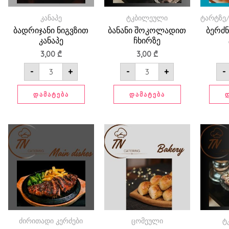
კანაპე
ტკბილეული
ტარტზე
ბადრიჯანი ნიგვზით
ბანანი შოკოლადით
ბერძ
კანაპე
ჩხირზე
3,00
₾
3,00
₾
-
+
-
+
-
ᲓᲐᲛᲐᲢᲔᲑᲐ
ᲓᲐᲛᲐᲢᲔᲑᲐ
რაოდენობა:
რაოდენობა:
ბისტროგანოვი
ბლინი
სულგუნით
ძირითადი კერძები
ცომეული
ტ