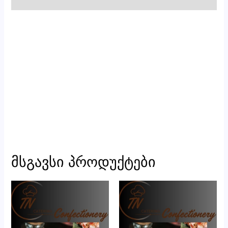
მსგავსი პროდუქტები
რაოდენობა:
რაოდენობა:
მინი
ნიგზნიანი
ტარტი
კექსი
ხილით