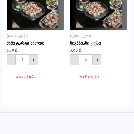
ტკბილეული
ტკბილეული
მინი ტარტი ხილით
ნიგზნიანი კექსი
3,50
₾
3,00
₾
-
+
-
+
ᲓᲐᲛᲐᲢᲔᲑᲐ
ᲓᲐᲛᲐᲢᲔᲑᲐ