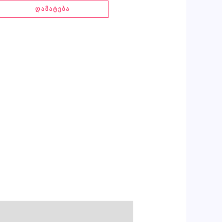
ᲓᲐᲛᲐᲢᲔᲑᲐ