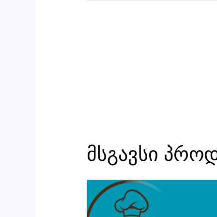
მსგავსი პრო
რაოდენობა:
ტარტი
გუაკამოლეს