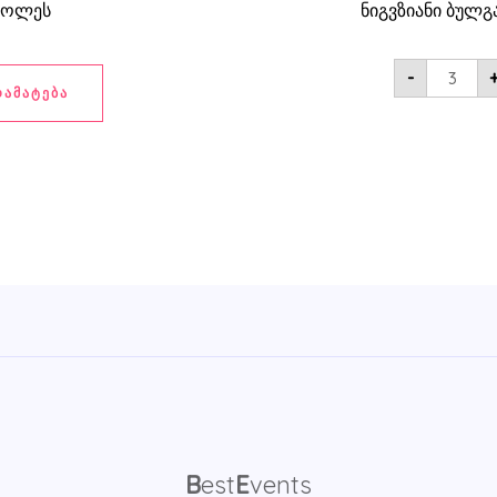
ამოლეს
ნიგვზიანი ბულ
-
ᲓᲐᲛᲐᲢᲔᲑᲐ
B
est
E
vents