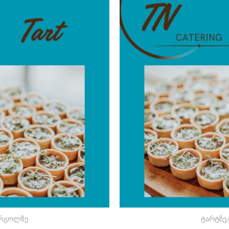
 რგოლზე
ტარტზე