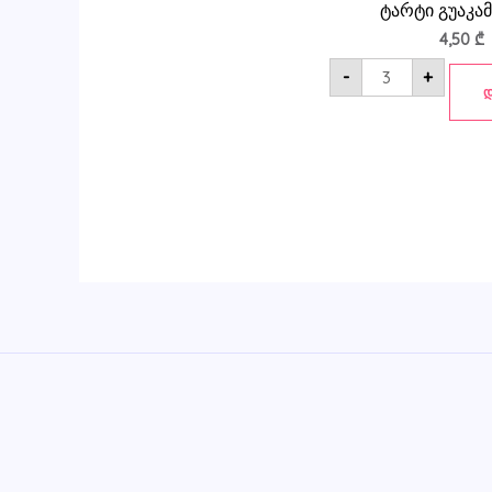
ტარტი გუაკ
4,50
₾
-
+