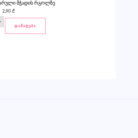
გარული მჭადის რგოლზე
2,90
₾
+
ᲓᲐᲛᲐᲢᲔᲑᲐ