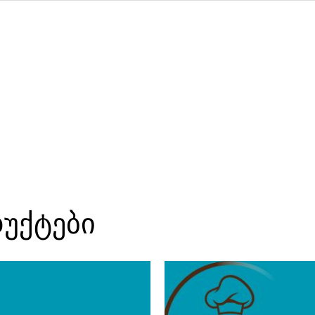
დუქტები
რაოდენ
ნიგვზია
ბულგა
მჭადის
რგოლზ