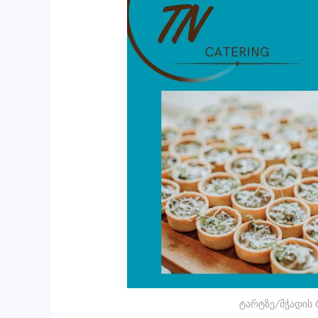
ტარტზე/მჭადის