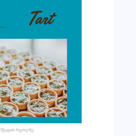
/მჭადის რგოლზე