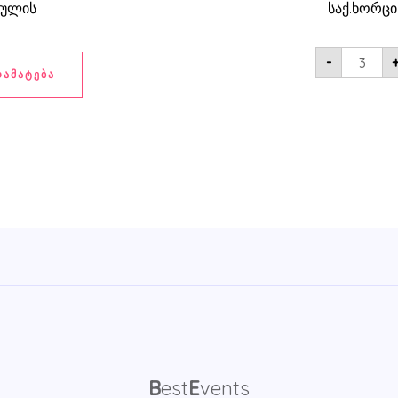
გულის
საქ.ხორც
-
ᲓᲐᲛᲐᲢᲔᲑᲐ
B
est
E
vents