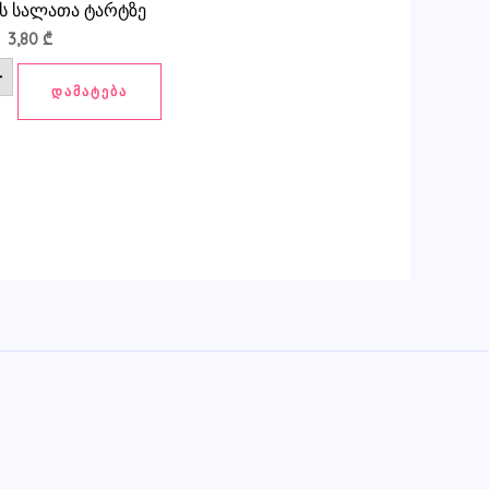
ის სალათა ტარტზე
3,80
₾
+
ᲓᲐᲛᲐᲢᲔᲑᲐ