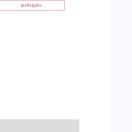
ᲓᲐᲛᲐᲢᲔᲑᲐ