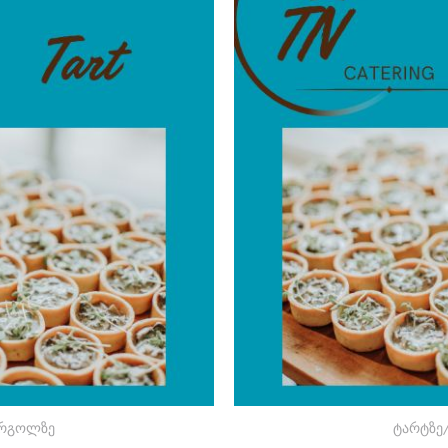
 რგოლზე
ტარტზე