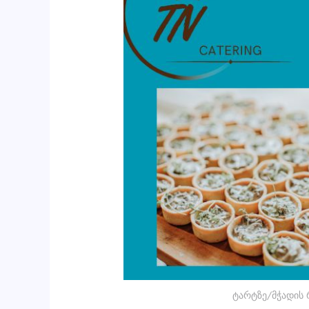
ტარტზე/მჭადის