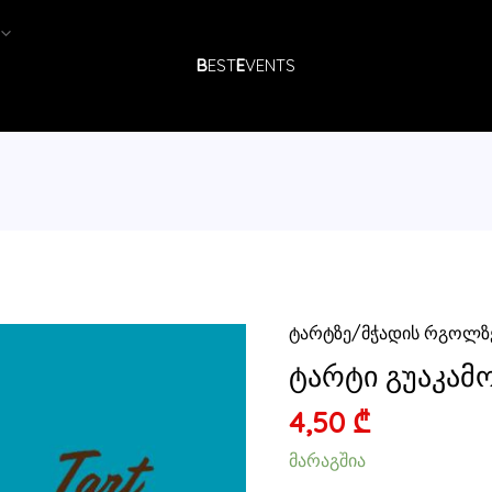
B
EST
E
VENTS
რაოდენობა
ტარტზე/მჭადის რგოლზ
ტარტი
გუაკამოლე
ტარტი გუაკამ
4,50
₾
მარაგშია