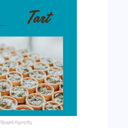
/მჭადის რგოლზე