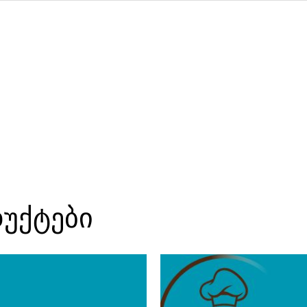
დუქტები
რაოდენ
საქ.ხორ
სალათა
ტარტზე