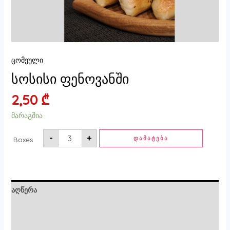
ცომეული
სოსისი ფენოვანში
2,50
₾
მარაგშია
-
+
ᲓᲐᲛᲐᲢᲔᲑᲐ
Boxes
აღწერა
ძირითადი ინფორმაცია
მიმოხილვები