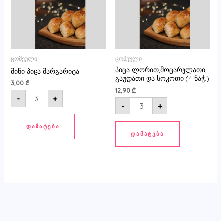
ნაჭ.)
ცომეული
ცომეული
პიცა ლორით,მოცარელათი,
მინი პიცა მარგარიტა
გაუდათი და სოკოთი (4 ნაჭ.)
3,00
₾
12,90
₾
-
+
-
+
ᲓᲐᲛᲐᲢᲔᲑᲐ
ᲓᲐᲛᲐᲢᲔᲑᲐ