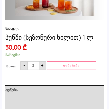
სასმელი
პუნში (სეზონური ხილით) 1 ლ
30,00
₾
მარაგშია
-
+
ᲓᲐᲛᲐᲢᲔᲑᲐ
Boxes
აღწერა
ძირითადი ინფორმაცია
მიმოხილვები