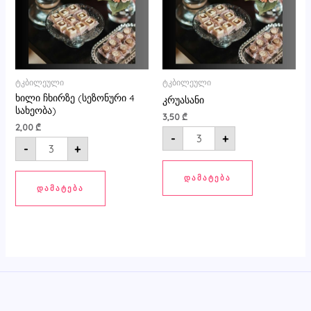
ტკბილეული
ტკბილეული
ხილი ჩხირზე (სეზონური 4
კრუასანი
სახეობა)
3,50
₾
2,00
₾
-
+
-
+
ᲓᲐᲛᲐᲢᲔᲑᲐ
ᲓᲐᲛᲐᲢᲔᲑᲐ