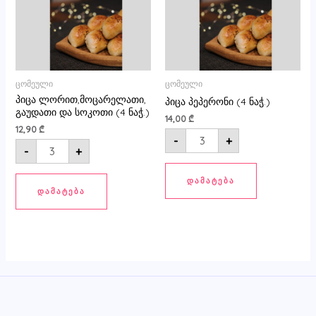
ნაჭ.)
ცომეული
ცომეული
პიცა ლორით,მოცარელათი,
პიცა პეპერონი (4 ნაჭ.)
გაუდათი და სოკოთი (4 ნაჭ.)
14,00
₾
12,90
₾
-
+
-
+
ᲓᲐᲛᲐᲢᲔᲑᲐ
ᲓᲐᲛᲐᲢᲔᲑᲐ