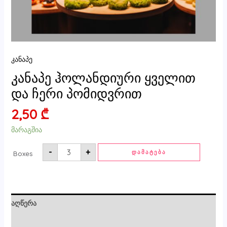
კანაპე
კანაპე ჰოლანდიური ყველით
და ჩერი პომიდვრით
2,50
₾
მარაგშია
-
+
ᲓᲐᲛᲐᲢᲔᲑᲐ
Boxes
აღწერა
ძირითადი ინფორმაცია