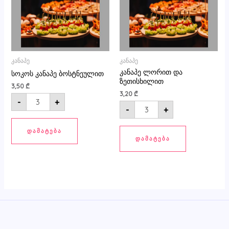
კანაპე
კანაპე
კანაპე ლორით და
სოკოს კანაპე ბოსტნეულით
ზეთისხილით
3,50
₾
3,20
₾
-
+
-
+
ᲓᲐᲛᲐᲢᲔᲑᲐ
ᲓᲐᲛᲐᲢᲔᲑᲐ