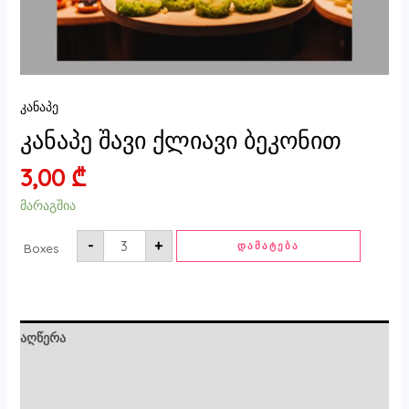
კანაპე
კანაპე შავი ქლიავი ბეკონით
3,00
₾
მარაგშია
-
+
ᲓᲐᲛᲐᲢᲔᲑᲐ
Boxes
აღწერა
ძირითადი ინფორმაცია
მიმოხილვები