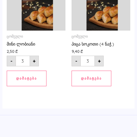
ცომეული
ცომეული
მინი ლობიანი
პიცა სოკოთი (4 ნაჭ.)
2,50
₾
9,40
₾
-
+
-
+
ᲓᲐᲛᲐᲢᲔᲑᲐ
ᲓᲐᲛᲐᲢᲔᲑᲐ