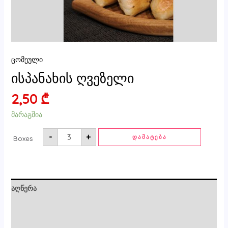
ცომეული
ისპანახის ღვეზელი
2,50
₾
მარაგშია
-
+
ᲓᲐᲛᲐᲢᲔᲑᲐ
Boxes
აღწერა
ძირითადი ინფორმაცია
მიმოხილვები