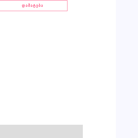
ᲓᲐᲛᲐᲢᲔᲑᲐ