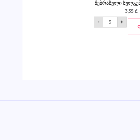
შებრაწული სულგუნ
3,35
₾
-
+