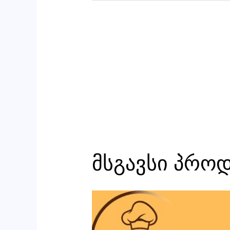
მსგავსი პრო
რაოდენობა:
შებრაწული
სულგუნის
ბურთები