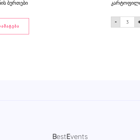
ის ბურთები
კარტოფილი
-
ᲓᲐᲛᲐᲢᲔᲑᲐ
B
est
E
vents