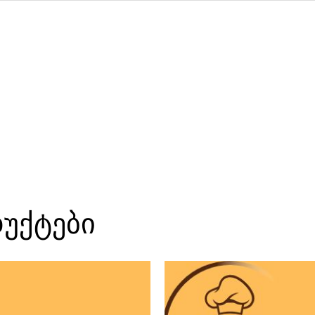
დუქტები
რაოდენ
კარტოფ
ბურთებ
ყველით