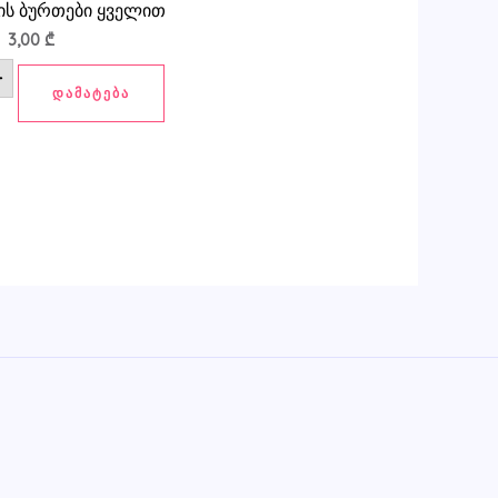
ს ბურთები ყველით
3,00
₾
+
ᲓᲐᲛᲐᲢᲔᲑᲐ